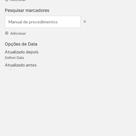
Pesquisar marcadores
Adicionar
Opções de Data
Atualizado depois
Definir Data
Atualizado antes
Definir Data
Criado depois
Definir Data
Criado antes
Definir Data
Atualizar pesquisa
Atendimento CT/UFPB