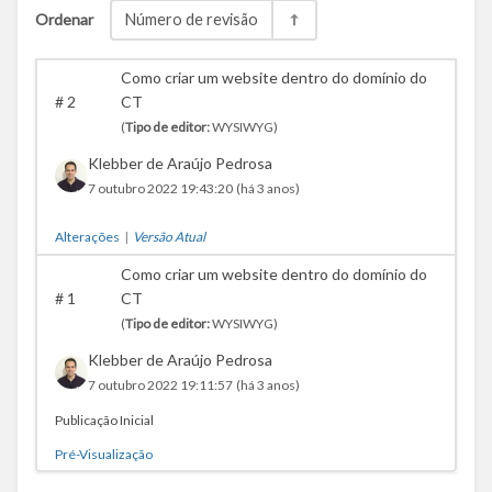
Ordenar
Número de revisão
Como criar um website dentro do domínio do
#
2
CT
(
Tipo de editor:
WYSIWYG)
Klebber de Araújo Pedrosa
7 outubro 2022 19:43:20
(há 3 anos)
Alterações
|
Versão Atual
Como criar um website dentro do domínio do
#
1
CT
(
Tipo de editor:
WYSIWYG)
Klebber de Araújo Pedrosa
7 outubro 2022 19:11:57
(há 3 anos)
Publicação Inicial
Pré-Visualização