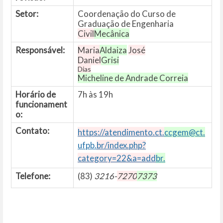
Setor:
Coordenação do Curso de
Graduação de Engenharia
Civil
Mecânica
Responsável:
Maria
Aldaiza
José
Daniel
Grisi
Dias
Micheline de Andrade Correia
Horário de
7h às 19h
funcionament
o:
Contato:
https://atendimento.ct.
ccgem@ct.
ufpb.
br/index.php?
category=22&a=add
br
.
Telefone:
(83)
3216-
7270
7373