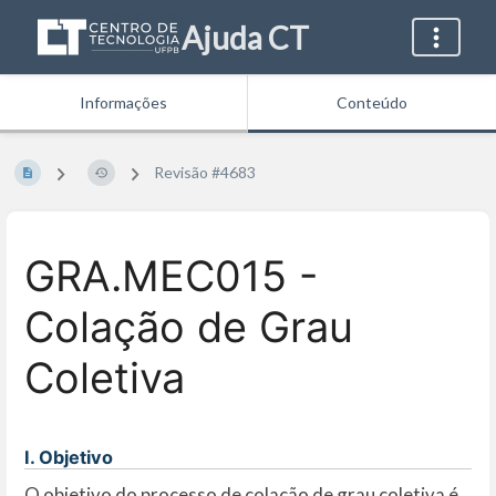
Ajuda CT
Informações
Conteúdo
Revisão #4683
GRA.MEC015 -
Colação de Grau
Coletiva
I. Objetivo
O objetivo do processo de colação de grau coletiva é