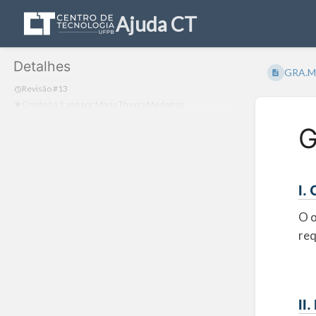
Ajuda CT
Detalhes
GRA.ME
Revisão #13
Criado
há 1 ano
por
Maria Thaysa Medeiros
G
I.
O o
req
II