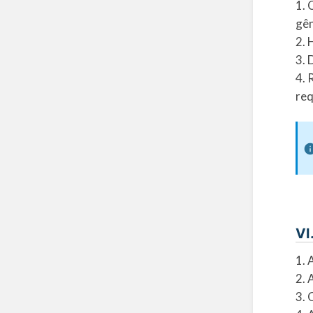
1. 
gên
2. 
3. 
4. 
req
VI
1. 
2. 
3. 