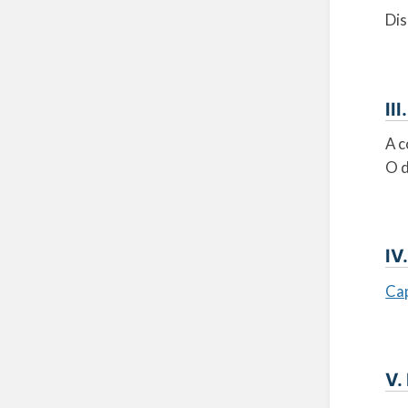
Dis
II
A c
O d
IV
Cap
V.