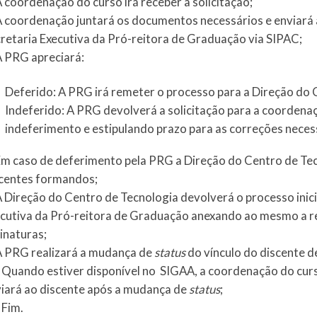
A coordenação do curso irá receber a solicitação;
A coordenação juntará os documentos necessários e enviará a
retaria Executiva da Pró-reitora de Graduação via SIPAC;
A PRG apreciará:
Deferido: A PRG irá remeter o processo para a Direção do 
Indeferido: A PRG devolverá a solicitação para a coorden
indeferimento e estipulando prazo para as correções neces
Em caso de deferimento pela PRG a Direção do Centro de Tec
centes formandos;
A Direção do Centro de Tecnologia devolverá o processo inici
cutiva da Pró-reitora de Graduação anexando ao mesmo a re
inaturas;
A PRG realizará a mudança de
status
do vínculo do discente de
 Quando estiver disponível no SIGAA, a coordenação do curso
iará ao discente após a mudança de
status
;
 Fim.