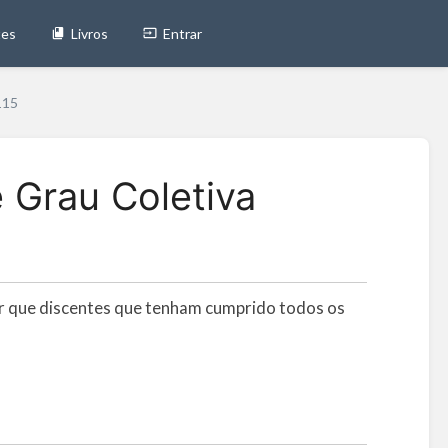
tes
Livros
Entrar
115
 Grau Coletiva
tar que discentes que tenham cumprido todos os