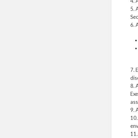
4. 
5. 
Sec
6. 
7. 
dis
8. 
Exe
ass
9. 
10.
env
11.