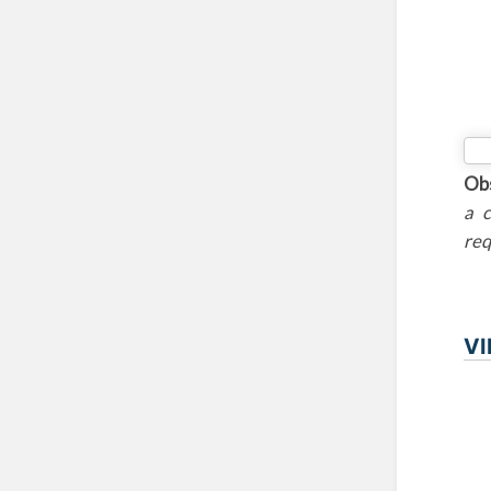
Obs
a c
req
VI