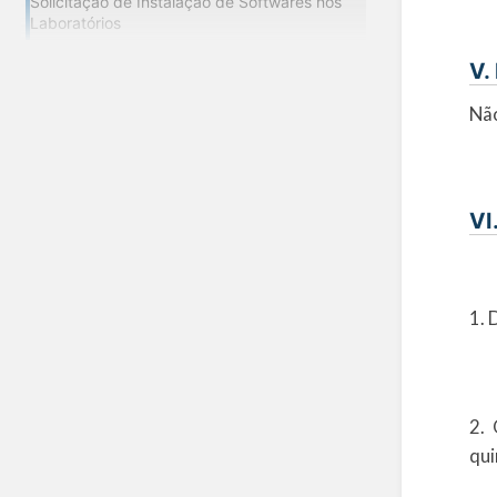
Solicitação de Instalação de Softwares nos
Laboratórios
V.
Não
VI
1. 
2. 
qui