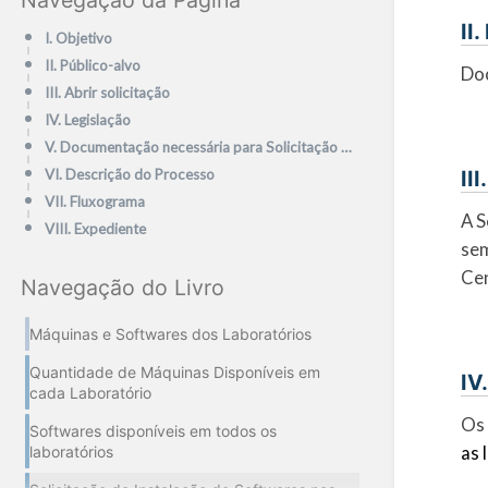
Navegação da Página
II
I. Objetivo
II. Público-alvo
Doc
III. Abrir solicitação
IV. Legislação
V. Documentação necessária para Solicitação de Software
II
VI. Descrição do Processo
VII. Fluxograma
A S
VIII. Expediente
sem
Ce
Navegação do Livro
Máquinas e Softwares dos Laboratórios
Quantidade de Máquinas Disponíveis em
IV
cada Laboratório
Os 
Softwares disponíveis em todos os
as 
laboratórios