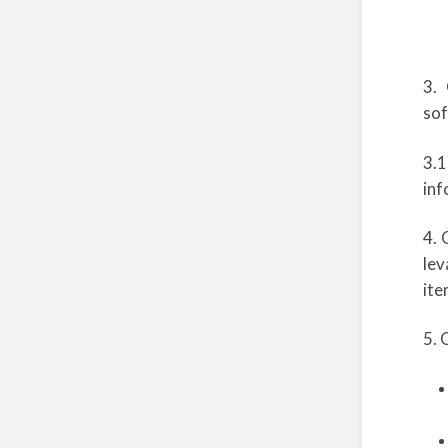
3.
sof
3.1
inf
4. 
lev
ite
5. 