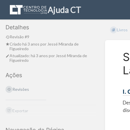
Ajuda CT
Detalhes
Livros
Revisão #9
Criado
há 3 anos
por
Jessé Miranda de
Figueiredo
S
Atualizado:
há 3 anos
por
Jessé Miranda de
Figueiredo
L
Ações
Revisões
I.
Des
dis
Exportar