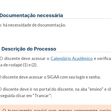
 Documentação necessária
o há necessidade de documentação.
. Descrição do Processo
O discente deve acessar o
Calendário Acadêmico
e verific
a de rodapé (1) e (2).
O discente deve acessar o SIGAA com seu login e senha;
O discente deve ir no portal do discente, na aba “ensino” e 
seguida clicar em “Trancar”;
O trancamento parcial num mesmo componente curricu