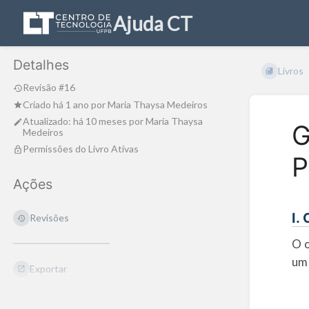
Ajuda CT
Detalhes
Livros
Revisão #16
Criado
há 1 ano
por
Maria Thaysa Medeiros
Atualizado:
há 10 meses
por
Maria Thaysa
G
Medeiros
Permissões do Livro Ativas
P
Ações
I.
Revisões
O o
um 
Exportar