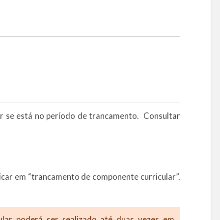
ar se está no período de trancamento. Consultar
clicar em “trancamento de componente curricular”.
lar poderá ser realizado até duas vezes em