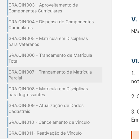
GRA.QIN003 - Aproveitamento de
Componentes Curriculares
V.
GRA.QIN004 - Dispensa de Componentes
Curriculares
Nã
GRA.QIN005 - Matrícula em Disciplinas
para Veteranos
GRA.QIN006 - Trancamento de Matrícula
VI
Total
GRA.QIN007 - Trancamento de Matrícula
1. 
Parcial
not
GRA.QIN008 - Matrícula em Disciplinas
para Ingressantes
2. 
GRA.QIN009 - Atualização de Dados
3. 
Cadastrais
Em 
GRA.QIN010 - Cancelamento de vínculo
GRA.QIN011- Reativação de Vínculo