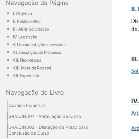
Navegação da Página
II
I. Objetivo
Dis
II. Público-Alvo
de 
III. Abrir Solicitação
IV. Legislação
V. Documentação necessária
VI. Descrição do Processo
II
VII. Fluxograma
VIII. Nota de Rodapé
Sol
VII. Expediente
Navegação do Livro
IV
Química Industrial
Ar
GRA.QIN001 - Abreviação de Curso
GRA.QIN002 - Dilatação de Prazo para
Ar
Conclusão de Curso