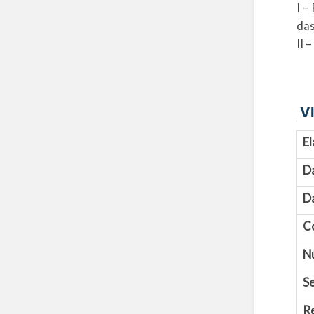
I –
das
II 
VI
El
D
Da
C
N
Se
R