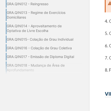
GRA.QIN012 - Reingresso
GRA.QIN013 - Regime de Exercícios
Domiciliares
4. 
GRA.QIN014 - Aproveitamento de
Optativa de Livre Escolha
5. 
GRA.QIN015- Colação de Grau Individual
6. 
GRA.QIN016 - Colação de Grau Coletiva
GRA.QIN017 - Emissão de Diploma Digital
7. 
GRA.QIN018 - Mudança de Área de
8. 
Aprofundamento
VI