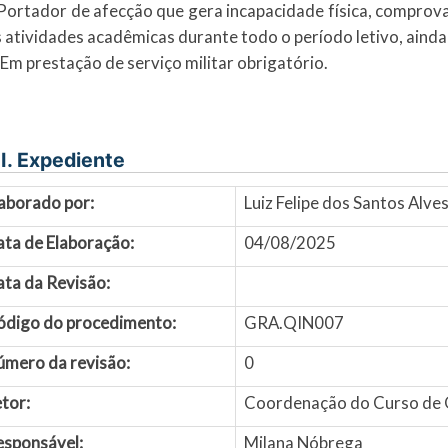
 Portador de afecção que gera incapacidade física, comprov
 atividades acadêmicas durante todo o período letivo, ainda 
– Em prestação de serviço militar obrigatório.
I. Expediente
aborado por:
Luiz Felipe dos Santos Alv
ata de Elaboração:
04/08/2025
ta da Revisão:
ódigo do procedimento:
GRA.QIN007
úmero da revisão:
0
tor:
Coordenação do Curso de 
esponsável:
Milana Nóbrega