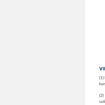
VI
(1)
hor
(2)
sol