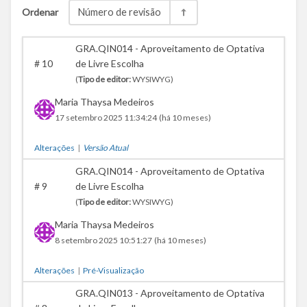
Ordenar
Número de revisão
GRA.QIN014 - Aproveitamento de Optativa
#
10
de Livre Escolha
(
Tipo de editor:
WYSIWYG)
Maria Thaysa Medeiros
17 setembro 2025 11:34:24
(há 10 meses)
Alterações
|
Versão Atual
GRA.QIN014 - Aproveitamento de Optativa
#
9
de Livre Escolha
(
Tipo de editor:
WYSIWYG)
Maria Thaysa Medeiros
8 setembro 2025 10:51:27
(há 10 meses)
Alterações
|
Pré-Visualização
GRA.QIN013 - Aproveitamento de Optativa