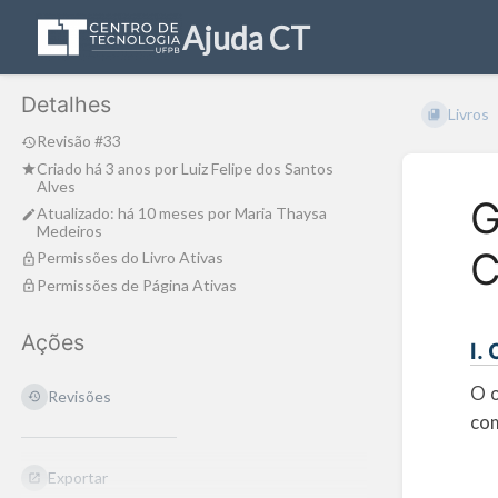
Ajuda CT
Detalhes
Livros
Revisão #33
Criado
há 3 anos
por
Luiz Felipe dos Santos
Alves
G
Atualizado:
há 10 meses
por
Maria Thaysa
Medeiros
C
Permissões do Livro Ativas
Permissões de Página Ativas
Ações
I.
O o
Revisões
com
Exportar