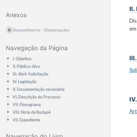
II
Anexos
Dis
em 
Requerimento - Dispensa.doc
Navegação da Página
II
I. Objetivo
II. Público-Alvo
Sol
III. Abrir Solicitação
IV. Legislação
V. Documentação necessária
VI. Descrição do Processo
IV
VII. Fluxograma
Ar
VIII. Nota de Rodapé
VII. Expediente
Navegação do Livro