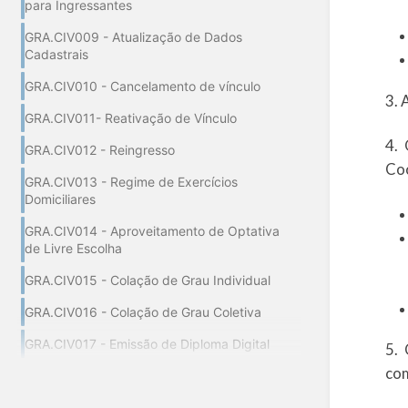
para Ingressantes
GRA.CIV009 - Atualização de Dados
Cadastrais
GRA.CIV010 - Cancelamento de vínculo
3. 
GRA.CIV011- Reativação de Vínculo
4. 
GRA.CIV012 - Reingresso
Co
GRA.CIV013 - Regime de Exercícios
Domiciliares
GRA.CIV014 - Aproveitamento de Optativa
de Livre Escolha
GRA.CIV015 - Colação de Grau Individual
GRA.CIV016 - Colação de Grau Coletiva
GRA.CIV017 - Emissão de Diploma Digital
5. 
com