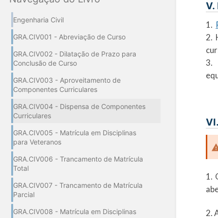
V.
Engenharia Civil
1.
2. 
GRA.CIV001 - Abreviação de Curso
cur
GRA.CIV002 - Dilatação de Prazo para
3.
Conclusão de Curso
equ
GRA.CIV003 - Aproveitamento de
Componentes Curriculares
GRA.CIV004 - Dispensa de Componentes
Curriculares
VI
GRA.CIV005 - Matrícula em Disciplinas
para Veteranos
GRA.CIV006 - Trancamento de Matrícula
Total
1. 
GRA.CIV007 - Trancamento de Matrícula
abe
Parcial
GRA.CIV008 - Matrícula em Disciplinas
2. 