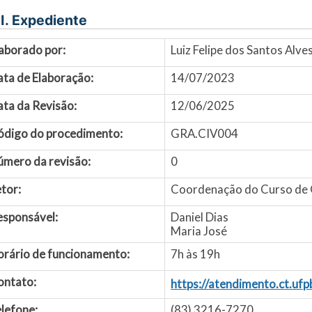
I. Expediente
aborado por:
Luiz Felipe dos Santos Alv
ata de Elaboração:
14/07/2023
ta da Revisão:
12/06/2025
ódigo do procedimento:
GRA.CIV004
úmero da revisão:
0
tor:
Coordenação do Curso de G
esponsável:
Daniel Dias
Maria José
orário de funcionamento:
7h às 19h
ontato:
https://atendimento.ct.uf
lefone:
(83) 3216-7270