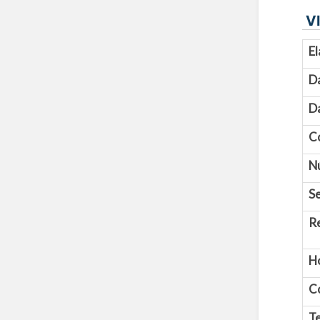
VI
El
D
Da
C
N
Se
R
H
C
Te