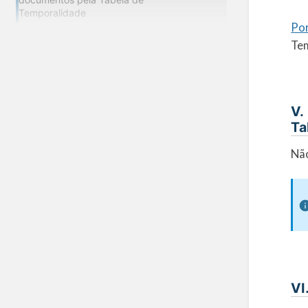
Temporalidade
Por
Tem
V.
Ta
Não
VI