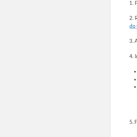
1. 
2. 
do 
3. 
4. 
5. 