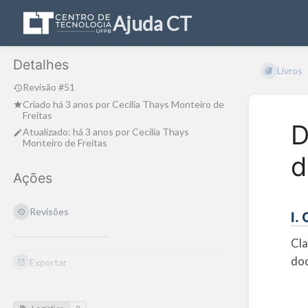
Ajuda CT
Detalhes
Livros
Revisão #51
Criado
há 3 anos
por
Cecilia Thays Monteiro de
Freitas
D
Atualizado:
há 3 anos
por
Cecilia Thays
Monteiro de Freitas
d
Ações
Revisões
I.
Cla
doc
Exportar