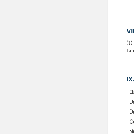
VI
(1)
tab
IX
El
D
Da
C
N