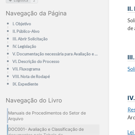
Logística
2
II
Navegação da Página
Sol
I. Objetivo
de 
II. Público-Alvo
III. Abrir Solicitação
IV. Legislação
V. Documentação necessária para Avaliação e Classificação de documentos pela Tabela de Temporalidade
II
VI. Descrição do Processo
Sol
VII. Fluxograma
VIII. Nota de Rodapé
IX. Expediente
IV
Navegação do Livro
Res
Manuais de Procedimentos do Setor de
Arq
Arquivo
DOC001- Avaliação e Classificação de
Lei
documentos pela Tabela de