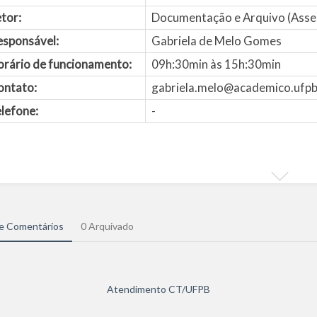
tor:
Documentação e Arquivo (Asse
esponsável:
Gabriela de Melo Gomes
orário de funcionamento:
09h:30min às 15h:30min
ontato:
gabriela.melo@academico.ufpb
lefone:
-
de Comentários
0 Arquivado
Atendimento CT/UFPB