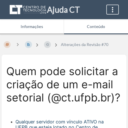
Ajuda CT
Informações
Conteúdo
Alterações da Revisão #70
Quem pode solicitar a
criação de um e-mail
setorial (@ct.ufpb.br)?
Qualquer servidor com vínculo ATIVO na
UFPB que esteja lotado no Centro de