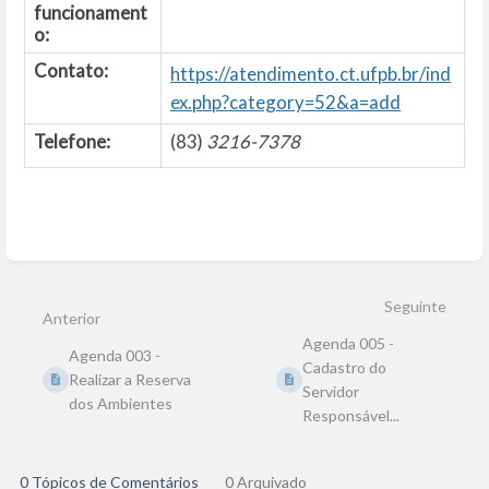
funcionament
o:
Contato:
https://atendimento.ct.ufpb.br/ind
ex.php?category=52&a=add
Telefone:
(83)
3216-7378
Entrar
em
modo
Seguinte
de
Anterior
seleção
Agenda 005 -
de
Agenda 003 -
seção
Cadastro do
Realizar a Reserva
Servidor
dos Ambientes
Responsável...
0 Tópicos de Comentários
0 Arquivado