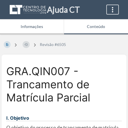
Ajuda CT
Informações
Conteúdo
Revisão #6505
GRA.QIN007 -
Trancamento de
Matrícula Parcial
I. Objetivo
O objetivo do processo de trancamento de matrícula