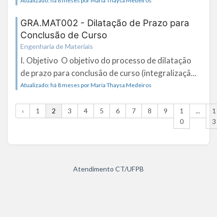
Atualizado: há 8 meses por Maria Thaysa Medeiros
GRA.MAT002 - Dilatação de Prazo para
Conclusão de Curso
Engenharia de Materiais
I. Objetivo O objetivo do processo de dilatação
de prazo para conclusão de curso (integralizaçã...
Atualizado: há 8 meses por Maria Thaysa Medeiros
‹
1
2
3
4
5
6
7
8
9
1
...
1
0
3
Atendimento CT/UFPB