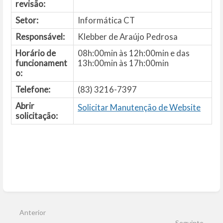
revisão:
Setor:
Informática CT
Responsável:
Klebber de Araújo Pedrosa
Horário de
08h:00min às 12h:00min e das
funcionament
13h:00min às 17h:00min
o:
Telefone:
(83) 3216-7397
Abrir
Solicitar Manutenção de Website
solicitação:
Entrar
em
modo
Anterior
de
seleção
Seguinte