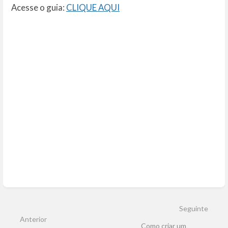
Acesse o guia:
CLIQUE AQUI
Entrar
em
modo
de
seleção
de
seção
Seguinte
Anterior
Como criar um