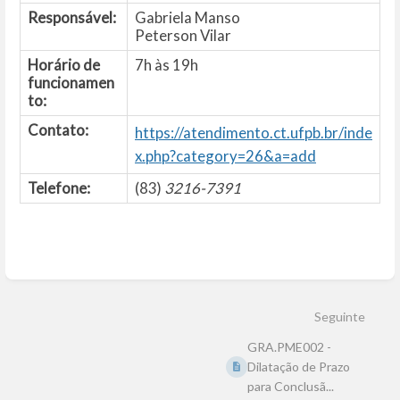
Responsável:
Gabriela Manso
Peterson Vilar
Horário de
7h às 19h
funcionamen
to:
Contato:
https://atendimento.ct.ufpb.br/inde
x.php?category=26&a=add
Telefone:
(83)
3216-7391
Entrar
em
modo
Seguinte
de
seleção
GRA.PME002 -
de
seção
Dilatação de Prazo
para Conclusã...