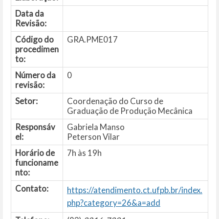
Data da
Revisão:
Código do
GRA.PME017
procedimen
to:
Número da
0
revisão:
Setor:
Coordenação do Curso de
Graduação de Produção Mecânica
Responsáv
Gabriela Manso
el:
Peterson Vilar
Horário de
7h às 19h
funcioname
nto:
Contato:
https://atendimento.ct.ufpb.br/index.
php?category=26&a=add