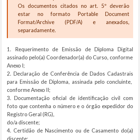
Os documentos citados no art. 5º deverão
estar no formato
Portable Document
Format/Archive
(PDF/A) e anexados,
separadamente.
1.
Requerimento
de
Emissão
de
Diploma
Digital
assinado
pelo(a)
Coordenador(a)
do
Curso,
conforme
Anexo
I;
2.
Declaração
de
Conferência
de
Dados
Cadastrais
para
Emissão
de
Diploma,
assinada
pelo
concluinte,
conforme
Anexo
II;
3.
Documentação oficial de identificação civil com
foto que contenha o número e o órgão expedidor do
Registro Geral (RG),
do/a
discente;
4.
Certidão
de
Nascimento
ou
de
Casamento
do(a)
discente;