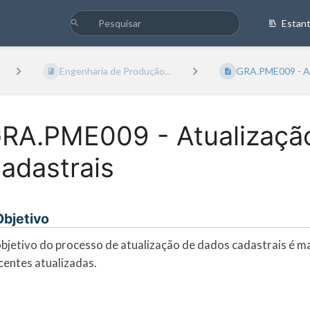
Estan
Engenharia de Produção...
GRA.PME009 - Atu
RA.PME009 - Atualizaçã
adastrais
 Objetivo
bjetivo do processo de atualização de dados cadastrais é m
centes atualizadas.