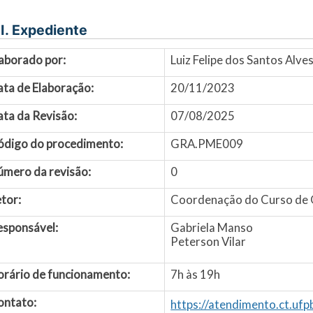
I. Expediente
aborado por:
Luiz Felipe dos Santos Alv
ata de Elaboração:
20/11/2023
ta da Revisão:
07/08/2025
ódigo do procedimento:
GRA.PME009
úmero da revisão:
0
tor:
Coordenação do Curso de 
esponsável:
Gabriela Manso
Peterson Vilar
orário de funcionamento:
7h às 19h
ontato:
https://atendimento.ct.uf