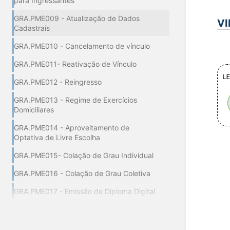
para Ingressantes
GRA.PME009 - Atualização de Dados
VI
Cadastrais
GRA.PME010 - Cancelamento de vínculo
GRA.PME011- Reativação de Vínculo
GRA.PME012 - Reingresso
GRA.PME013 - Regime de Exercícios
Domiciliares
GRA.PME014 - Aproveitamento de
Optativa de Livre Escolha
GRA.PME015- Colação de Grau Individual
GRA.PME016 - Colação de Grau Coletiva
GRA.PME017 - Emissão de Diploma Digital