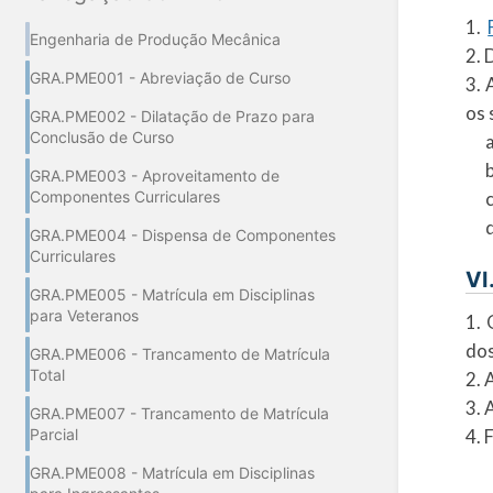
1.
Engenharia de Produção Mecânica
2. 
GRA.PME001 - Abreviação de Curso
3. 
os 
GRA.PME002 - Dilatação de Prazo para
Conclusão de Curso
a) 
b) 
GRA.PME003 - Aproveitamento de
c) 
Componentes Curriculares
d) 
GRA.PME004 - Dispensa de Componentes
Curriculares
VI
GRA.PME005 - Matrícula em Disciplinas
para Veteranos
1. 
dos
GRA.PME006 - Trancamento de Matrícula
Total
2. 
3. 
GRA.PME007 - Trancamento de Matrícula
4. 
Parcial
GRA.PME008 - Matrícula em Disciplinas