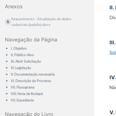
Anexos
II
Dis
Requerimento - Atualização de dados
cadastrais (padrão).docx
Navegação da Página
II
I. Objetivo
Sol
II. Público-Alvo
III. Abrir Solicitação
IV. Legislação
V. Documentação necessária
IV
VI. Descrição do Processo
Não
VII. Fluxograma
VIII. Nota de Rodapé
VII. Expediente
V.
Navegação do Livro