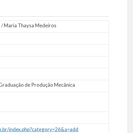
es / Maria Thaysa Medeiros
Graduação de Produção Mecânica
pb.br/index.php?category=26&a=add