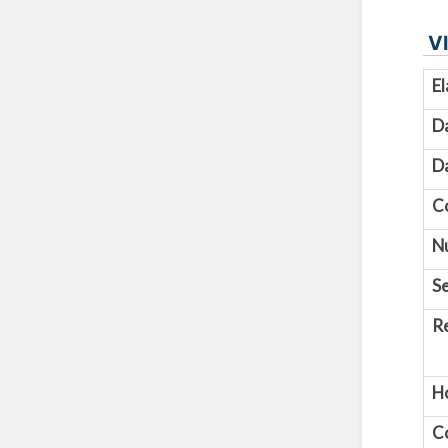
VI
El
D
Da
C
N
Se
R
H
C