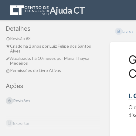
Ajuda CT
Detalhes
Livros
Revisão #8
Criado
há 2 anos
por
Luiz Felipe dos Santos
Alves
G
Atualizado:
há 10 meses
por
Maria Thaysa
Medeiros
C
Permissões do Livro Ativas
Ações
I.
Revisões
O o
dis
Exportar