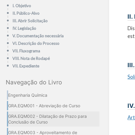
I. Objetivo
II. Público-Alvo
II
III. Abrir Solicitação
Dis
IV. Legislação
est
V. Documentação necessária
VI. Descrição do Processo
VII. Fluxograma
VIII. Nota de Rodapé
II
VII. Expediente
Sol
Navegação do Livro
Engenharia Química
IV
GRA.EQM001 - Abreviação de Curso
GRA.EQM002 - Dilatação de Prazo para
Ar
Conclusão de Curso
GRA.EQM003 - Aproveitamento de