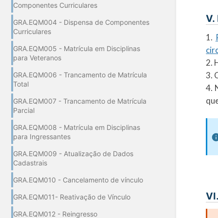
Componentes Curriculares
V.
GRA.EQM004 - Dispensa de Componentes
Curriculares
1.
GRA.EQM005 - Matrícula em Disciplinas
cir
para Veteranos
2. 
3. 
GRA.EQM006 - Trancamento de Matrícula
Total
4. 
que
GRA.EQM007 - Trancamento de Matrícula
Parcial
GRA.EQM008 - Matrícula em Disciplinas
para Ingressantes
GRA.EQM009 - Atualização de Dados
Cadastrais
GRA.EQM010 - Cancelamento de vínculo
VI
GRA.EQM011- Reativação de Vínculo
GRA.EQM012 - Reingresso