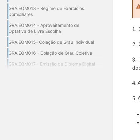
GRA.EQM013 - Regime de Exercícios
Domiciliares
GRA.EQM014 - Aproveitamento de
1. 
Optativa de Livre Escolha
GRA.EQM015- Colação de Grau Individual
2. 
GRA.EQM016 - Colação de Grau Coletiva
3.
GRA.EQM017 - Emissão de Diploma Digital
doc
4. 
5. 