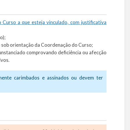
urso a que esteja vinculado, com justificativa
o);
e sob orientação da Coordenação do Curso;
cunstanciado comprovando deficiência ou afecção
ivos.
mente carimbados e assinados ou devem ter