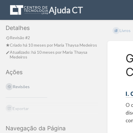
Ajuda CT
Detalhes
Livros
Revisão #2
Criado
há 10 meses
por
Maria Thaysa Medeiros
Atualizado:
há 10 meses
por
Maria Thaysa
G
Medeiros
C
Ações
Revisões
I.
O o
Exportar
dis
con
Navegação da Página