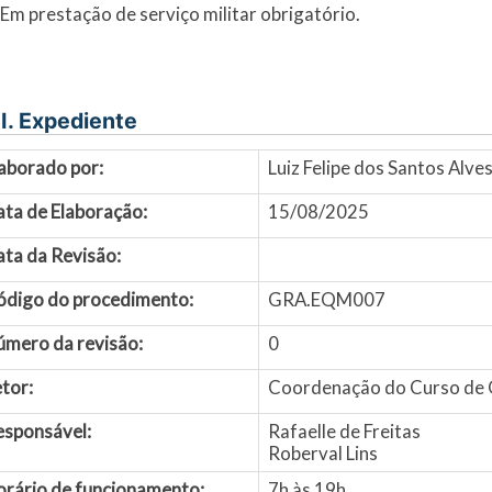
– Em prestação de serviço militar obrigatório.
I. Expediente
aborado por:
Luiz Felipe dos Santos Alv
ata de Elaboração:
15/08/2025
ta da Revisão:
ódigo do procedimento:
GRA.EQM007
úmero da revisão:
0
tor:
Coordenação do Curso de 
esponsável:
Rafaelle de Freitas
Roberval Lins
orário de funcionamento:
7h às 19h