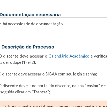
 Documentação necessária
o há necessidade de documentação.
. Descrição do Processo
O discente deve acessar o
Calendário Acadêmico
e verific
a de rodapé (1) e (2).
O discente deve acessar o SIGAA com seu login e senha;
O discente deve ir no portal do discente, na aba “
ensino
” e c
seguida clicar em “
Trancar
”;
O trancamento parcial num mesmo componente curricu