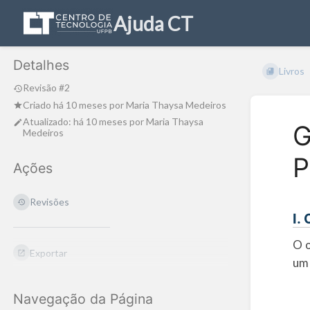
Ajuda CT
Detalhes
Livros
Revisão #2
Criado
há 10 meses
por
Maria Thaysa Medeiros
Atualizado:
há 10 meses
por
Maria Thaysa
G
Medeiros
P
Ações
Revisões
I.
O o
Exportar
um 
Navegação da Página