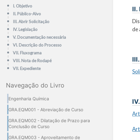
I. Objetivo
II
II. Público-Alvo
Dis
III. Abrir Solicitação
de 
IV. Legislação
V. Documentação necessária
VI. Descrição do Processo
VII. Fluxograma
II
VIII. Nota de Rodapé
VII. Expediente
Sol
Navegação do Livro
Engenharia Química
IV
GRA.EQM001 - Abreviação de Curso
Ar
GRA.EQM002 - Dilatação de Prazo para
Conclusão de Curso
Ar
GRA.EQM003 - Aproveitamento de