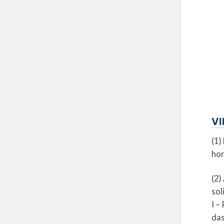
VI
(1)
hor
(2)
sol
I –
das