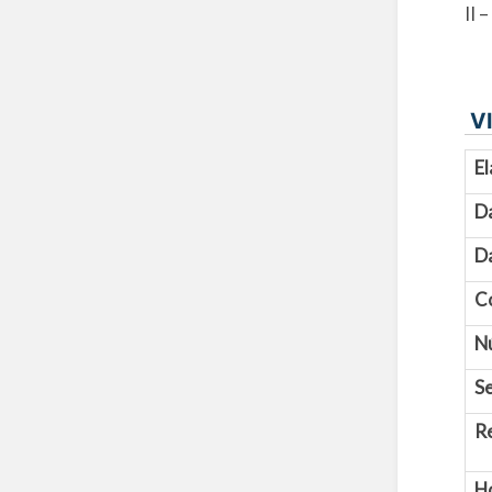
II 
VI
El
D
Da
C
N
Se
R
H