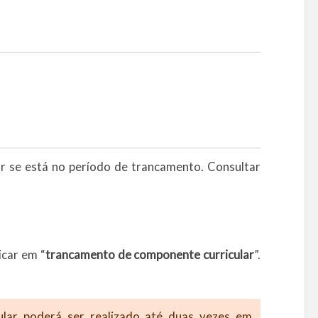
ar se está no período de trancamento. Consultar
licar em “
trancamento de componente curricular
”.
lar poderá ser realizado até duas vezes em