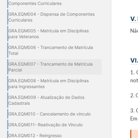
Componentes Curriculares
GRA.EQM004 - Dispensa de Componentes
V.
Curriculares
Nã
GRA.EQM005 - Matrícula em Disciplinas
para Veteranos
GRA.EQM006 - Trancamento de Matrícula
Total
VI
GRA.EQM007 - Trancamento de Matrícula
Parcial
1. 
not
GRA.EQM008 - Matrícula em Disciplinas
para Ingressantes
2. 
GRA.EQM009 - Atualização de Dados
Cadastrais
3. 
GRA.EQM010 - Cancelamento de vínculo
Em 
GRA.EQM011- Reativação de Vínculo
GRA.EQM012 - Reingresso