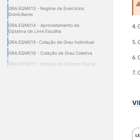
GRA.EQM013 - Regime de Exercícios
Domiciliares
GRA.EQM014 - Aproveitamento de
4. 
Optativa de Livre Escolha
5. 
GRA.EQM015- Colação de Grau Individual
GRA.EQM016 - Colação de Grau Coletiva
6. 
GRA.EQM017 - Emissão de Diploma Digital
7. 
VI