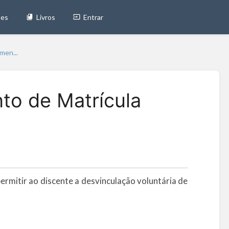
tes
Livros
Entrar
en...
o de Matrícula
ermitir ao discente a desvinculação voluntária de