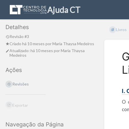
Ajuda CT
Detalhes
Livros
Revisão #3
Criado
há 10 meses
por
Maria Thaysa Medeiros
Atualizado:
há 10 meses
por
Maria Thaysa
G
Medeiros
L
Ações
Revisões
I.
O 
Exportar
com
Navegação da Página