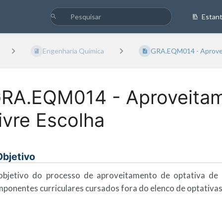
Estan
Engenharia Química
GRA.EQM014 - Aprovei
RA.EQM014 - Aproveitam
ivre Escolha
 Objetivo
objetivo do processo de aproveitamento de optativa de 
ponentes curriculares cursados fora do elenco de optativa