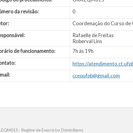
úmero da revisão:
0
tor:
Coordenação do Curso de 
esponsável:
Rafaelle de Freitas
Roberval Lins
orário de funcionamento:
7h às 19h
ontato:
https://atendimento.ct.uf
mail:
ccequfpb@gmail.com
EQM013 - Regime de Exercícios Domiciliares