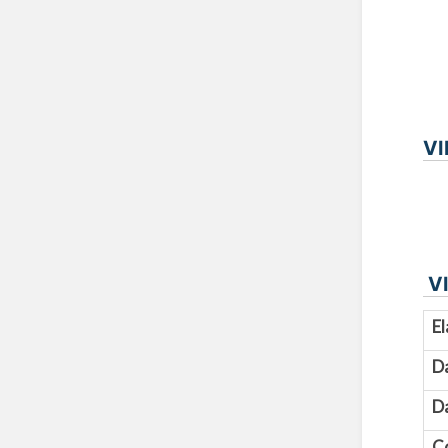
VI
VI
El
D
Da
C