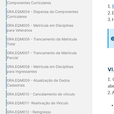
Componentes Curriculares
1.
GRA.EQM004 - Dispensa de Componentes
2. 
Curriculares
3. 
GRA.EQM005 - Matrícula em Disciplinas
para Veteranos
GRA.EQM006 - Trancamento de Matrícula
Total
GRA.EQM007 - Trancamento de Matrícula
Parcial
GRA.EQM008 - Matrícula em Disciplinas
VI
para Ingressantes
1. 
GRA.EQM009 - Atualização de Dados
Cadastrais
abe
2. 
GRA.EQM010 - Cancelamento de vínculo
GRA.EQM011- Reativação de Vínculo
GRA.EQM012 - Reingresso