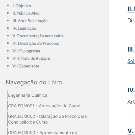
I. Objetivo
II
II. Público-Alvo
Dis
III. Abrir Solicitação
IV. Legislação
V. Documentação necessária
VI. Descrição do Processo
II
VII. Fluxograma
VIII. Nota de Rodapé
Sol
VII. Expediente
Navegação do Livro
IV
Engenharia Química
Ar
GRA.EQM001 - Abreviação de Curso
GRA.EQM002 - Dilatação de Prazo para
Conclusão de Curso
V.
GRA.EQM003 - Aproveitamento de