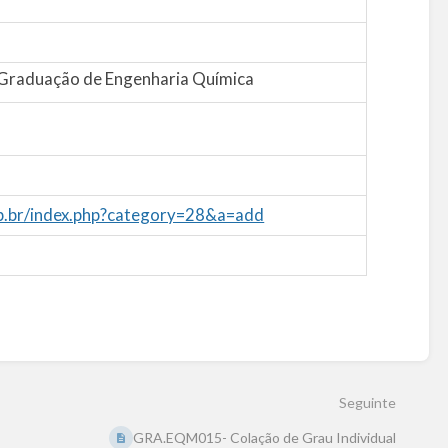
Graduação de Engenharia Química
pb.br/index.php?category=28&a=add
Seguinte
GRA.EQM015- Colação de Grau Individual