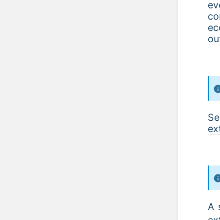
ev
co
ec
ou
Se
ex
A 
ex