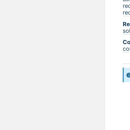
re
re
R
so
Co
co