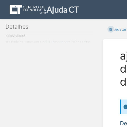
Ajuda CT
Detalhes
ajustar
Revisão #6
Criado
há 3 anos
por
Cecilia Thays Monteiro de Freitas
a
d
d
De