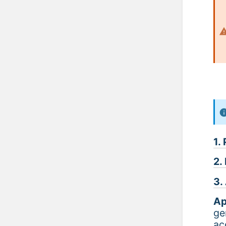
1.
2.
3.
Ap
ge
ac