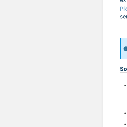
PR
se
So