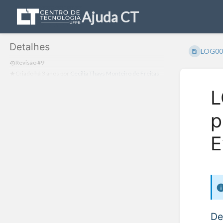
Ajuda CT
Detalhes
LOG006R
Revisão #9
Criado
há 3 anos
por
Cecilia Thays Monteiro de Freitas
L
p
E
De