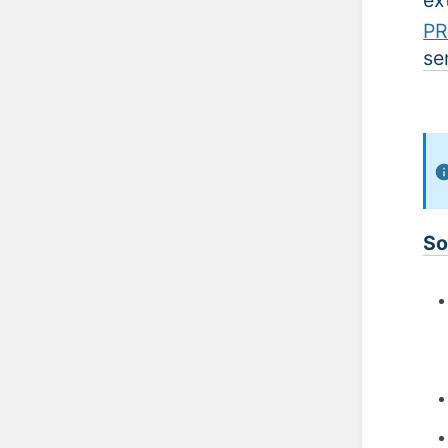
PR
se
So