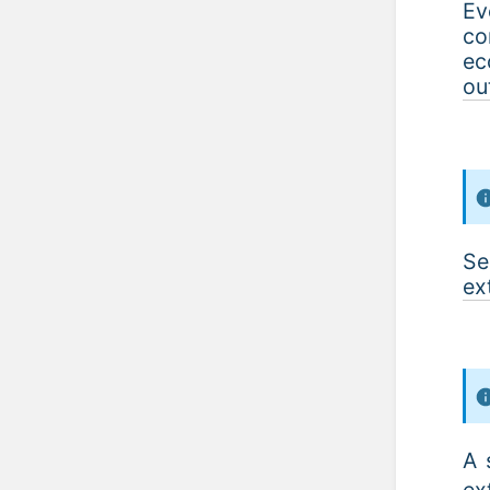
Ev
co
ec
ou
Se
ex
A 
ex