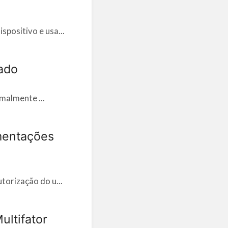
spositivo e usa...
vado
rmalmente ...
mentações
utorização do u...
ultifator