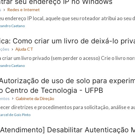
rar seu endereço IP no Windows
s
Redes e Internet
eu endereço IP local, aquele que seu roteador atribui ao seu di
Leandro Caetano
ca: Como criar um livro de deixá-lo pri
ações
Ajuda CT
 criar um livro privado (sem perder o acesso) Crie o livro no
Leandro Caetano
Autorização de uso de solo para experi
no Centro de Tecnologia - UFPB
entos
Gabinete da Direção
ecer diretrizes e procedimentos para solicitação, análise e a
Marcel de Gois Pinto
Atendimento] Desabilitar Autenticação M