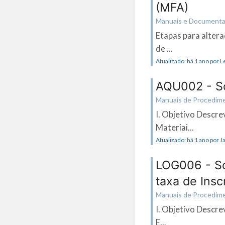
(MFA)
Manuais e Document
Etapas para alter
de ...
Atualizado: há 1 ano por 
AQU002 - So
Manuais de Procedimen
I. Objetivo Descre
Materiai...
Atualizado: há 1 ano por J
LOG006 - So
taxa de Insc
Manuais de Procedimen
I. Objetivo Descre
E...