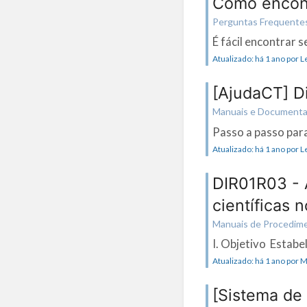
Como encont
Perguntas Frequente
É fácil encontrar s
Atualizado: há 1 ano por 
[AjudaCT] Di
Manuais e Document
Passo a passo para
Atualizado: há 1 ano por 
DIR01R03 - 
científicas 
Manuais de Procedim
I. Objetivo Estabel
Atualizado: há 1 ano por 
[Sistema de 