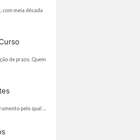
, com meia década
 Curso
ação de prazo. Quem
tes
umento pelo qual ...
os