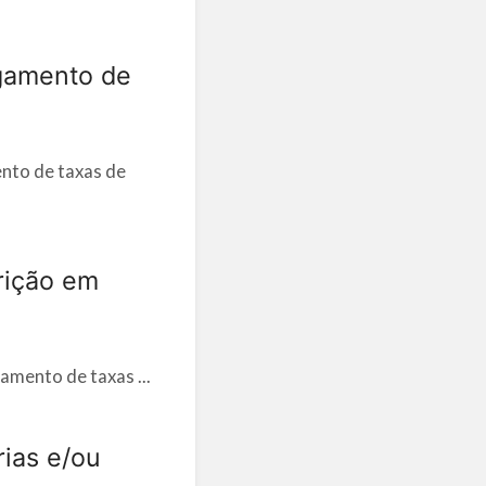
agamento de
ento de taxas de
rição em
amento de taxas ...
rias e/ou