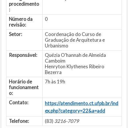
procedimento
:
Número da
0
revisão:
Setor:
Coordenação do Curso de
Graduação de Arquitetura e
Urbanismo
Responsável:
Quézia O'hannah de Almeida
Camboim
Henryton Klythenes Ribeiro
Bezerra
Horário de
7h às 19h
funcionament
o:
Contato:
https://atendimento.ct.ufpb.br/ind
ex.php?category=22&a=add
Telefone:
(83)
3216-7079