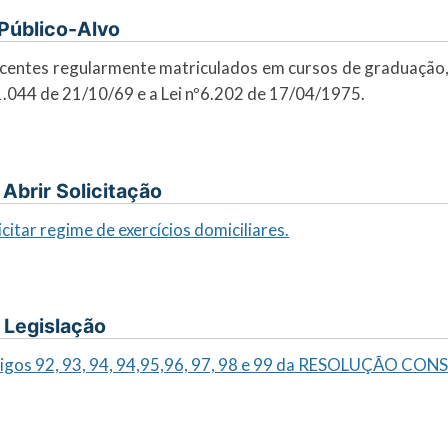
. Público-Alvo
centes regularmente matriculados em cursos de graduação,
1.044 de 21/10/69 e a Lei nº6.202 de 17/04/1975.
I. Abrir Solicitação
icitar regime de exercícios domiciliares.
. Legislação
igos 92, 93, 94, 94,95,96, 97, 98 e 99 da RESOLUÇÃO CON