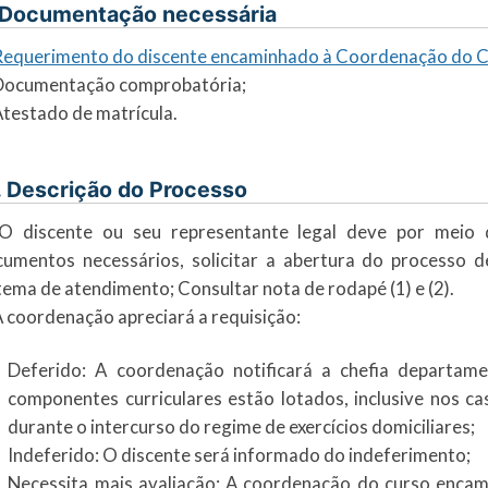
 Documentação necessária
Requerimento do discente encaminhado à Coordenação do Cur
 Documentação comprobatória;
Atestado de matrícula.
. Descrição do Processo
 O discente ou seu representante legal deve por meio
umentos necessários, solicitar a abertura do processo de
tema de atendimento; Consultar nota de rodapé (1) e (2).
A coordenação apreciará a requisição:
Deferido: A coordenação notificará a chefia departam
componentes curriculares estão lotados, inclusive nos c
durante o intercurso do regime de exercícios domiciliares;
Indeferido: O discente será informado do indeferimento;
Necessita mais avaliação: A coordenação do curso encami