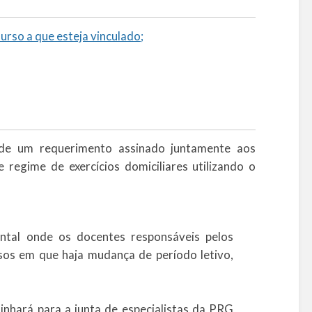
so a que esteja vinculado;
 de um requerimento assinado juntamente aos
 regime de exercícios domiciliares utilizando o
ental onde os docentes responsáveis pelos
asos em que haja mudança de período letivo,
nhará para a junta de especialistas da PRG