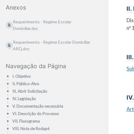
Anexos
II
Dis
Requerimento - Regime Escolar
nº 
Domiciliar.doc
Requerimento - Regime Escolar Domiciliar
ARQ.doc
II
Navegação da Página
Sol
I. Objetivo
II. Público-Alvo
III. Abrir Solicitação
IV
IV. Legislação
V. Documentação necessária
Art
VI. Descrição do Processo
VII. Fluxograma
VIII. Nota de Rodapé