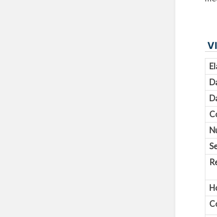
VI
El
D
Da
C
N
Se
R
H
C