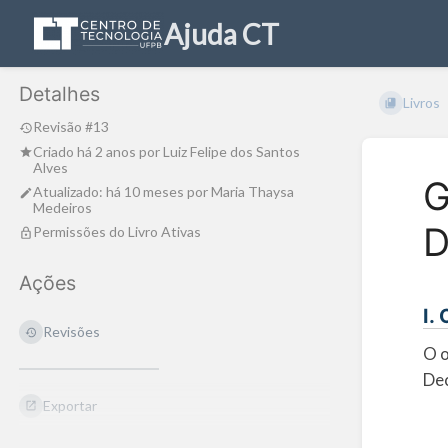
Ajuda CT
Detalhes
Livros
Revisão #13
Criado
há 2 anos
por
Luiz Felipe dos Santos
Alves
G
Atualizado:
há 10 meses
por
Maria Thaysa
Medeiros
D
Permissões do Livro Ativas
Ações
I.
Revisões
O o
Dec
Exportar