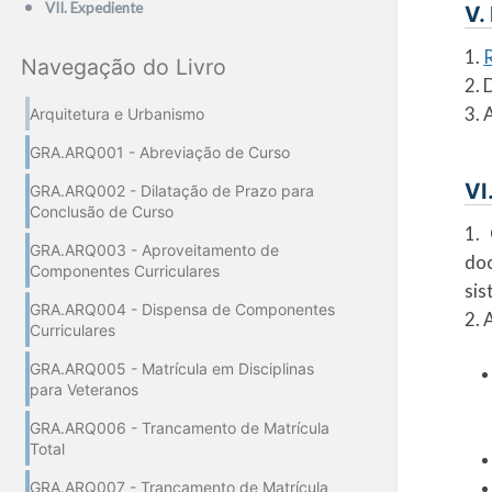
VII. Expediente
V.
1.
Navegação do Livro
2.
3. 
Arquitetura e Urbanismo
GRA.ARQ001 - Abreviação de Curso
VI
GRA.ARQ002 - Dilatação de Prazo para
Conclusão de Curso
1.
GRA.ARQ003 - Aproveitamento de
doc
Componentes Curriculares
sis
GRA.ARQ004 - Dispensa de Componentes
2. 
Curriculares
GRA.ARQ005 - Matrícula em Disciplinas
para Veteranos
GRA.ARQ006 - Trancamento de Matrícula
Total
GRA.ARQ007 - Trancamento de Matrícula