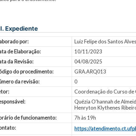
I. Expediente
aborado por:
Luiz Felipe dos Santos Alv
ata de Elaboração:
10/11/2023
ta da Revisão:
04/08/2025
ódigo do procedimento:
GRA.ARQ013
úmero da revisão:
0
tor:
Coordenação do Curso de 
esponsável:
Quézia O'hannah de Alme
Henryton Klythenes Ribeir
orário de funcionamento:
7h às 19h
ontato:
https://atendimento.ct.uf