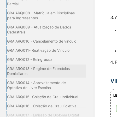
Parcial
GRA.ARQ008 - Matrícula em Disciplinas
3. 
para Ingressantes
GRA.ARQ009 - Atualização de Dados
Cadastrais
GRA.ARQ010 - Cancelamento de vínculo
GRA.ARQ011- Reativação de Vínculo
GRA.ARQ012 - Reingresso
4. 
GRA.ARQ013 - Regime de Exercícios
Domiciliares
VI
GRA.ARQ014 - Aproveitamento de
Optativa de Livre Escolha
GRA.ARQ015- Colação de Grau Individual
GRA.ARQ016 - Colação de Grau Coletiva
GRA.ARQ017 - Emissão de Diploma Digital