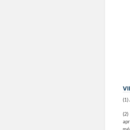
VI
(1)
(2)
ap
méd