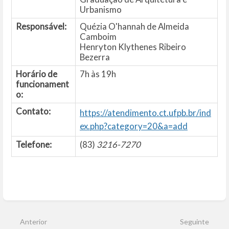
Urbanismo
Responsável:
Quézia O'hannah de Almeida
Camboim
Henryton Klythenes Ribeiro
Bezerra
Horário de
7h às 19h
funcionament
o:
Contato:
https://atendimento.ct.ufpb.br/ind
ex.php?category=20&a=add
Telefone:
(83)
3216-7270
Entrar
em
modo
Anterior
Seguinte
de