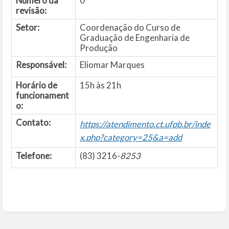
Número da
0
revisão:
Setor:
Coordenação do Curso de
Graduação de Engenharia de
Produção
Responsável:
Eliomar Marques
Horário de
15h às 21h
funcionament
o:
Contato:
https://atendimento.ct.ufpb.br/inde
x.php?category=25&a=add
Telefone:
(83) 3216-
8253
Entrar
em
modo