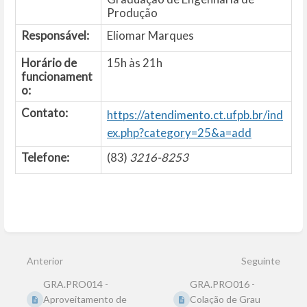
Produção
Responsável:
Eliomar Marques
Horário de
15h às 21h
funcionament
o:
Contato:
https://atendimento.ct.ufpb.br/ind
ex.php?category=25&a=add
Telefone:
(83)
3216-8253
Entrar
em
modo
Anterior
Seguinte
de
seleção
GRA.PRO014 -
GRA.PRO016 -
de
seção
Aproveitamento de
Colação de Grau