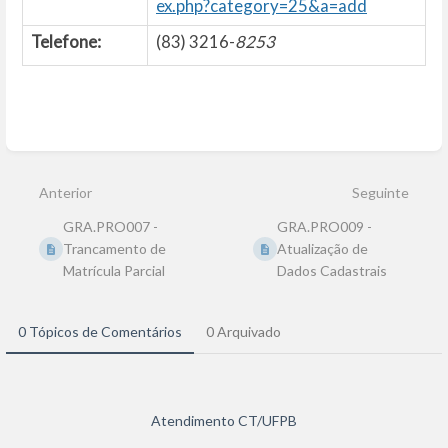
ex.php?category=25&a=add
Telefone:
(83) 3216-
8253
Entrar
em
modo
Anterior
Seguinte
de
seleção
GRA.PRO007 -
GRA.PRO009 -
de
seção
Trancamento de
Atualização de
Matrícula Parcial
Dados Cadastrais
0 Tópicos de Comentários
0 Arquivado
Atendimento CT/UFPB