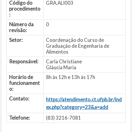
Código do
GRA.ALI003
procedimento
:
Número da
0
revisão:
Setor:
Coordenação do Curso de
Graduação de Engenharia de
Alimentos
Responsável:
Carla Christiane
Gláucia Maria
Horário de
8h às 12h e 13h às 17h
funcionament
o:
Contato:
https://atendimento.ct.ufpb.br/ind
ex.php?category=23&a=add
Telefone:
(83) 3216-7081