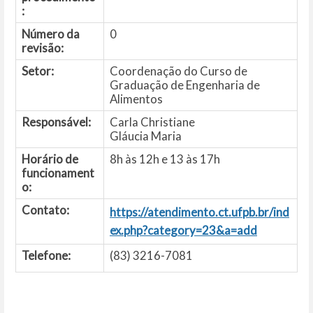
:
Número da
0
revisão:
Setor:
Coordenação do Curso de
Graduação de Engenharia de
Alimentos
Responsável:
Carla Christiane
Gláucia Maria
Horário de
8h às 12h e 13 às 17h
funcionament
o:
Contato:
https://atendimento.ct.ufpb.br/ind
ex.php?category=23&a=add
Telefone:
(83) 3216-7081