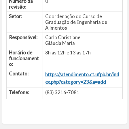
Número da
0
revisão:
Setor:
Coordenação do Curso de
Graduação de Engenharia de
Alimentos
Responsável:
Carla Christiane
Gláucia Maria
Horário de
8h às 12h e 13 às 17h
funcionament
o:
Contato:
https://atendimento.ct.ufpb.br/ind
ex.php?category=23&a=add
Telefone:
(83) 3216-7081
Entrar
em