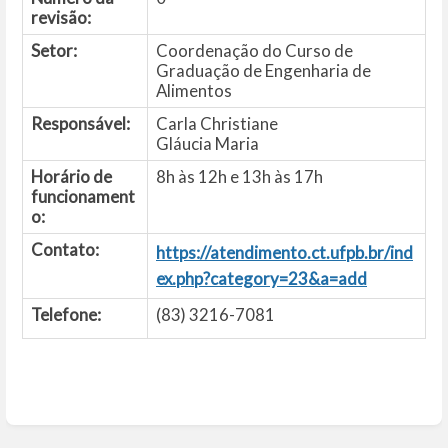
revisão:
Setor:
Coordenação do Curso de
Graduação de Engenharia de
Alimentos
Responsável:
Carla Christiane
Gláucia Maria
Horário de
8h às 12h e 13h às 17h
funcionament
o:
Contato:
https://atendimento.ct.ufpb.br/ind
ex.php?category=23&a=add
Telefone:
(83) 3216-7081
Entrar
em