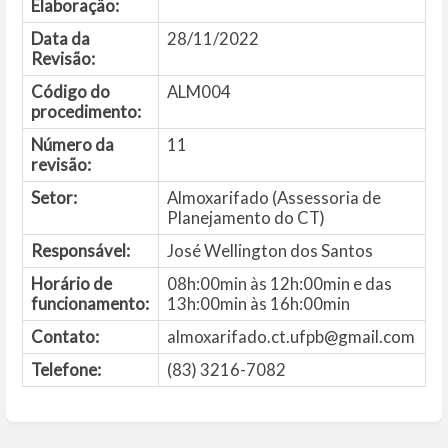
Elaboração:
Data da
28/11/2022
Revisão:
Código do
ALM004
procedimento:
Número da
11
revisão:
Setor:
Almoxarifado (Assessoria de
Planejamento do CT)
Responsável:
José Wellington dos Santos
Horário de
08h:00min às 12h:00min e das
funcionamento:
13h:00min às 16h:00min
Contato:
almoxarifado.ct.ufpb@gmail.com
Telefone:
(83) 3216-7082
Entrar
em