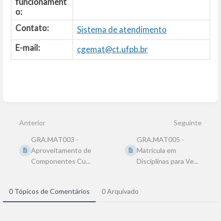
funcionament
o:
Contato:
Sistema de atendimento
E-mail:
cgemat@ct.ufpb.br
Entrar
em
modo
Anterior
Seguinte
de
seleção
GRA.MAT003 -
GRA.MAT005 -
de
seção
Aproveitamento de
Matrícula em
Componentes Cu...
Disciplinas para Ve...
0 Tópicos de Comentários
0 Arquivado