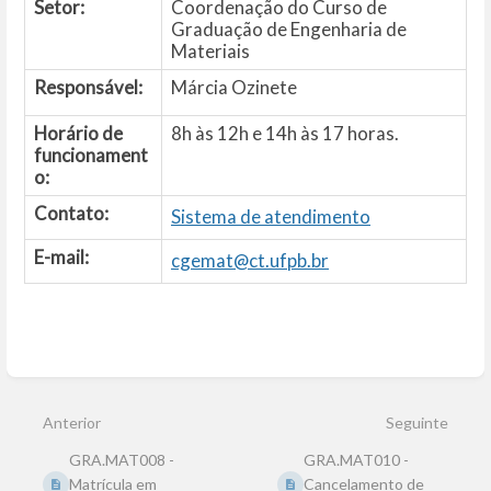
Setor:
Coordenação do Curso de
Graduação de Engenharia de
Materiais
Responsável:
Márcia Ozinete
Horário de
8h às 12h e 14h às 17 horas.
funcionament
o:
Contato:
Sistema de atendimento
E-mail:
cgemat@ct.ufpb.br
Entrar
em
modo
Anterior
Seguinte
de
seleção
GRA.MAT008 -
GRA.MAT010 -
de
seção
Matrícula em
Cancelamento de