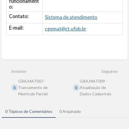
funcionament
o:
Contato:
Sistema de atendimento
E-mail:
cgemat@ct.ufpb.br
Entrar
em
modo
Anterior
Seguinte
de
seleção
GRA.MAT007 -
GRA.MAT009 -
de
seção
Trancamento de
Atualização de
Matrícula Parcial
Dados Cadastrais
0 Tópicos de Comentários
0 Arquivado