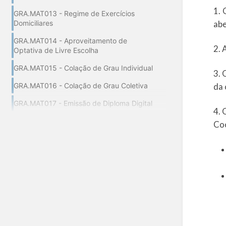
1. 
GRA.MAT013 - Regime de Exercícios
abe
Domiciliares
GRA.MAT014 - Aproveitamento de
2. 
Optativa de Livre Escolha
GRA.MAT015 - Colação de Grau Individual
3. 
GRA.MAT016 - Colação de Grau Coletiva
da 
GRA.MAT017 - Emissão de Diploma Digital
4. 
Co