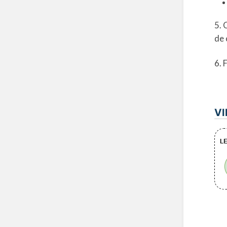
5. 
de 
6. 
VI