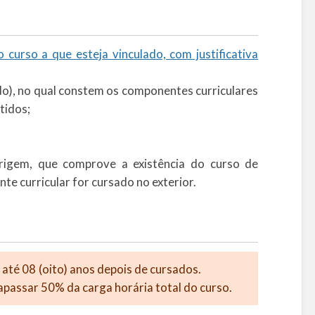
urso a que esteja vinculado, com justificativa
ado), no qual constem os componentes curriculares
tidos;
igem, que comprove a existência do curso de
te curricular for cursado no exterior.
ados até 08 (oito) anos depois de cursados.
apassar 50% da carga horária total do curso.