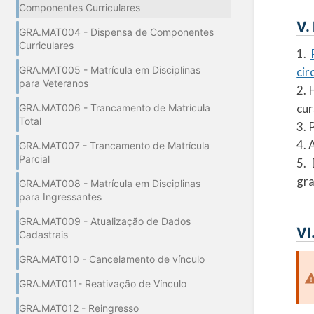
Componentes Curriculares
V.
GRA.MAT004 - Dispensa de Componentes
Curriculares
1.
GRA.MAT005 - Matrícula em Disciplinas
cir
para Veteranos
2. 
cur
GRA.MAT006 - Trancamento de Matrícula
Total
3. 
4. 
GRA.MAT007 - Trancamento de Matrícula
Parcial
5.
gra
GRA.MAT008 - Matrícula em Disciplinas
para Ingressantes
GRA.MAT009 - Atualização de Dados
VI
Cadastrais
GRA.MAT010 - Cancelamento de vínculo
GRA.MAT011- Reativação de Vínculo
GRA.MAT012 - Reingresso