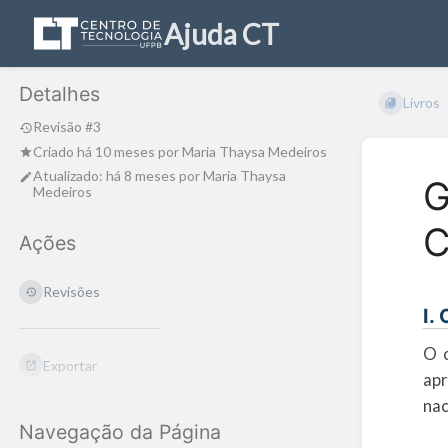
Ajuda CT
Detalhes
Livros
Revisão #3
Criado
há 10 meses
por
Maria Thaysa Medeiros
Atualizado:
há 8 meses
por
Maria Thaysa
G
Medeiros
C
Ações
Revisões
I.
O o
Exportar
apr
nac
Navegação da Página