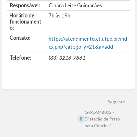
Responsável:
Cinara Leite Guimarães
Horário de
7h às 19h
funcionament
o:
Contato:
https://atendimento.ct.ufpb.br/ind
ex.php?category=21&a=add
Telefone:
(83)
3216-7861
Entrar
em
modo
Seguinte
de
seleção
GRA.AMB002 -
de
seção
Dilatação de Prazo
para Conclusã...