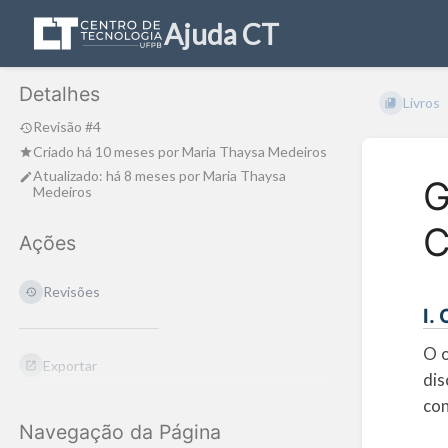
Ajuda CT
Detalhes
Livros
Revisão #4
Criado
há 10 meses
por
Maria Thaysa Medeiros
Atualizado:
há 8 meses
por
Maria Thaysa
G
Medeiros
C
Ações
Revisões
I.
O o
Exportar
dis
con
Navegação da Página