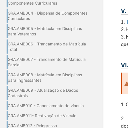
Componentes Curriculares
V.
GRA.AMB004 - Dispensa de Componentes
Curriculares
1.
GRA.AMB005 - Matrícula em Disciplinas
2. 
para Veteranos
3. 
que
GRA.AMB006 - Trancamento de Matrícula
Total
GRA.AMB007 - Trancamento de Matrícula
VI
Parcial
GRA.AMB008 - Matrícula em Disciplinas
para Ingressantes
GRA.AMB009 - Atualização de Dados
Cadastrais
1. 
GRA.AMB010 - Cancelamento de vínculo
GRA.AMB011- Reativação de Vínculo
2. 
doc
GRA.AMB012 - Reingresso