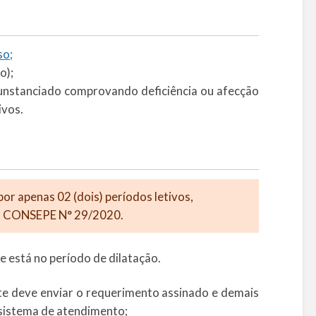
so;
o);
cunstanciado comprovando deficiência ou afecção
ivos.
or apenas 02 (dois) períodos letivos,
ÃO CONSEPE N° 29/2020.
se está no período de dilatação.
ente deve enviar o requerimento assinado e demais
 sistema de atendimento;