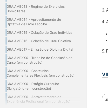
GRA.AMB013 - Regime de Exercícios
3. 
Domiciliares
GRA.AMB014 - Aproveitamento de
4. 
Optativa de Livre Escolha
GRA.AMB015 - Colação de Grau Individual
GRA.AMB016 - Colação de Grau Coletiva
GRA.AMB017 - Emissão de Diploma Digital
5. 
GRA.AMBXXX - Trabalho de Conclusão de
Curso (em construção)
GRA.AMBXXX - Conteúdos
VI
Complementares Flexíveis (em construção)
GRA.AMBXXX - Estágio Curricular
Obrigatório (em construção)
GRA.AMBXXX - Aproveitamento de
Experiência Profissional (em construção)