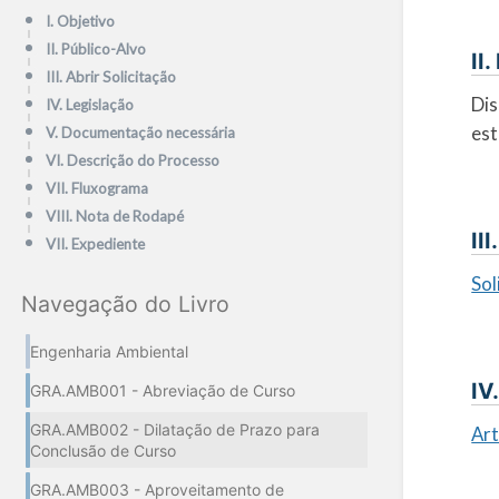
I. Objetivo
II. Público-Alvo
II
III. Abrir Solicitação
Dis
IV. Legislação
est
V. Documentação necessária
VI. Descrição do Processo
VII. Fluxograma
VIII. Nota de Rodapé
II
VII. Expediente
Sol
Navegação do Livro
Engenharia Ambiental
IV
GRA.AMB001 - Abreviação de Curso
GRA.AMB002 - Dilatação de Prazo para
Ar
Conclusão de Curso
GRA.AMB003 - Aproveitamento de