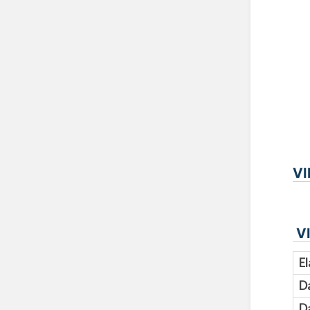
VI
VI
El
D
Da