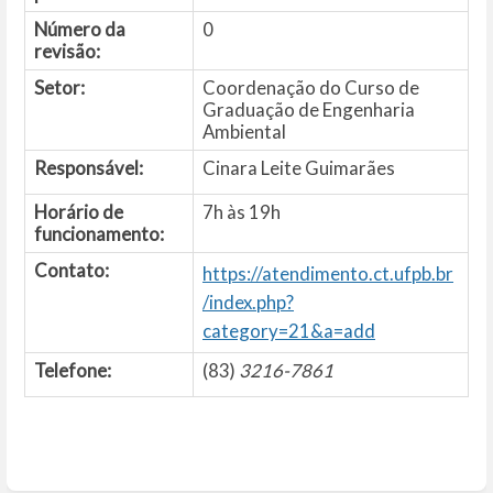
Número da
0
revisão:
Setor:
Coordenação do Curso de
Graduação de Engenharia
Ambiental
Responsável:
Cinara Leite Guimarães
Horário de
7h às 19h
funcionamento:
Contato:
https://atendimento.ct.ufpb.br
/index.php?
category=21&a=add
Telefone:
(83)
3216-7861
Entrar