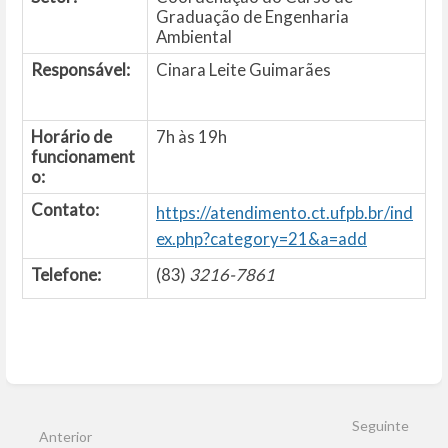
Graduação de Engenharia
Ambiental
Responsável:
Cinara Leite Guimarães
Horário de
7h às 19h
funcionament
o:
Contato:
https://atendimento.ct.ufpb.br/ind
ex.php?category=21&a=add
Telefone:
(83)
3216-7861
Entrar
em
modo
Seguinte
de
Anterior
seleção